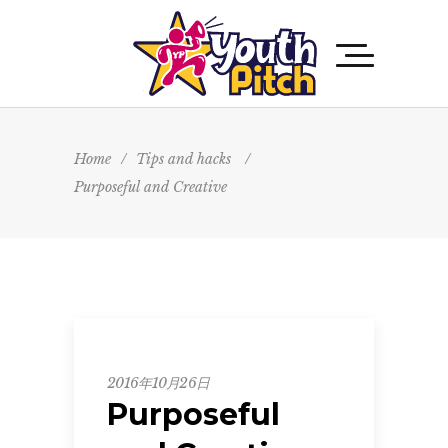
Home
/
Tips and hacks
/
Purposeful and Creative
Tips
2016年10月26日
and
Purposeful
hacks