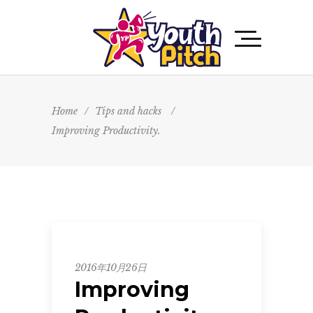
Home
/
Tips and hacks
/
Improving Productivity.
Tips
2016年10月26日
and
Improving
hacks