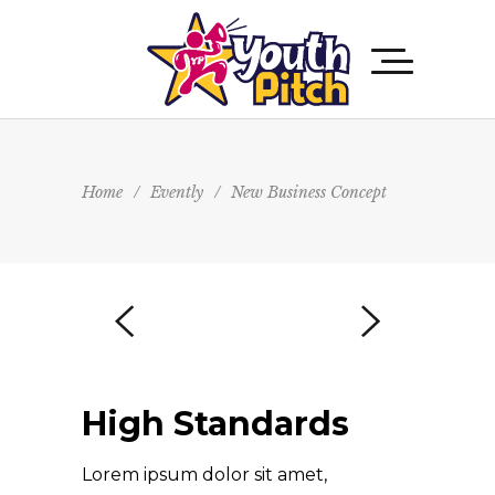
Home
/
Evently
/
New Business Concept
High Standards
Lorem ipsum dolor sit amet,