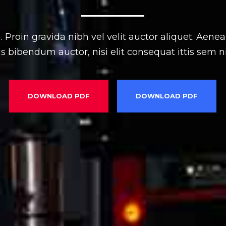
Proin gravida nibh vel velit auctor aliquet. Aenean
s bibendum auctor, nisi elit consequat ittis sem nib
DOWNLOAD PDF
DOWNLOAD PDF