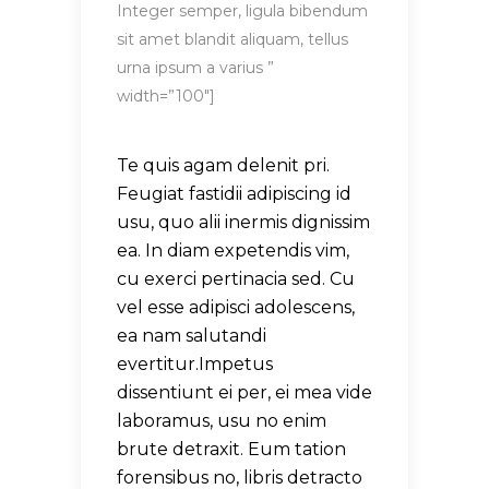
Integer semper, ligula bibendum
sit amet blandit aliquam, tellus
urna ipsum a varius ”
width=”100″]
Te quis agam delenit pri.
Feugiat fastidii adipiscing id
usu, quo alii inermis dignissim
ea. In diam expetendis vim,
cu exerci pertinacia sed. Cu
vel esse adipisci adolescens,
ea nam salutandi
evertitur.Impetus
dissentiunt ei per, ei mea vide
laboramus, usu no enim
brute detraxit. Eum tation
forensibus no, libris detracto