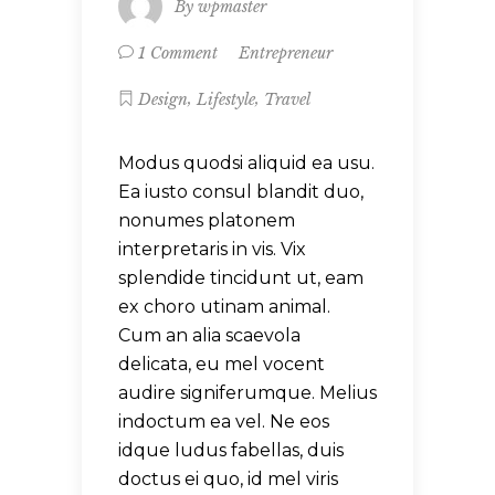
By
wpmaster
Entrepreneur
1 Comment
,
,
Design
Lifestyle
Travel
Modus quodsi aliquid ea usu.
Ea iusto consul blandit duo,
nonumes platonem
interpretaris in vis. Vix
splendide tincidunt ut, eam
ex choro utinam animal.
Cum an alia scaevola
delicata, eu mel vocent
audire signiferumque. Melius
indoctum ea vel. Ne eos
idque ludus fabellas, duis
doctus ei quo, id mel viris