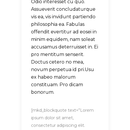
Odio interesset cu quo.
Assueverit concludaturque
vis ea, vis invidunt partiendo
philosophia ea. Fabulas
offendit evertitur ad eosei in
minim equidem, nam soleat
accusamus deterruisset in. Ei
pro mentitum senserit.
Doctus cetero no mea,
novum perpetua id pri.Usu
ex habeo malorum
constituam. Pro dicam
bonorum.
[mkd_blockquote text=”Lorem
ipsum dolor sit amet,
consectetur adipiscing elit.