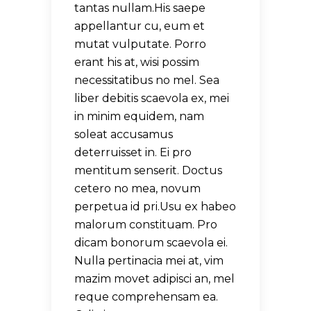
tantas nullam.His saepe
appellantur cu, eum et
mutat vulputate. Porro
erant his at, wisi possim
necessitatibus no mel. Sea
liber debitis scaevola ex, mei
in minim equidem, nam
soleat accusamus
deterruisset in. Ei pro
mentitum senserit. Doctus
cetero no mea, novum
perpetua id pri.Usu ex habeo
malorum constituam. Pro
dicam bonorum scaevola ei.
Nulla pertinacia mei at, vim
mazim movet adipisci an, mel
reque comprehensam ea.