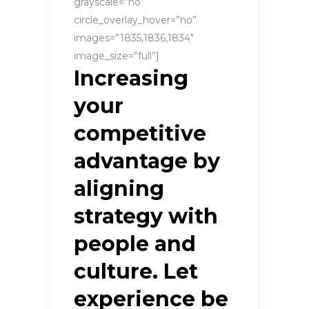
grayscale=”no”
circle_overlay_hover=”no”
images=”1835,1836,1834″
image_size=”full”]
Increasing
your
competitive
advantage by
aligning
strategy with
people and
culture. Let
experience be