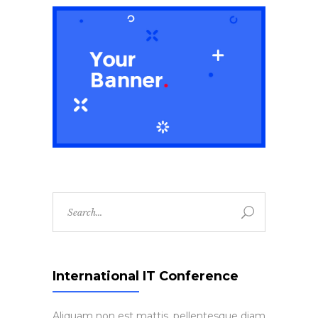
Search
for:
International IT Conference
Aliquam non est mattis, pellentesque diam