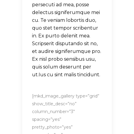
persecuti ad mea, posse
delectus signiferumque mei
cu. Te veniam lobortis duo,
quo stet tempor scribentur
in. Ex purto delenit mea.
Scripserit disputando sit no,
et audire signiferumque pro.
Ex nisl probo sensibus usu,
quis solum deserunt per
ut.Ius cu sint malis tincidunt.
[mkd_image_gallery type=”grid”
show_title_desc=”no”
column_number=”3″
spacing=”yes”
pretty_photo=”yes”