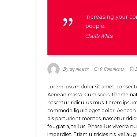
Increasing your co
people.
Charlie White
By
wpmaster
0 Comments
Lorem ipsum dolor sit amet, consect
Aenean massa. Cum sociis Theme nat
nascetur ridiculus mus. Lorem ipsum 
commodo ligula eget dolor. Aenean
dis parturient montes, nascetur ridic
feugiat a, tellus. Phasellus viverra
imperdiet. Etiam ultricies nisi vel au