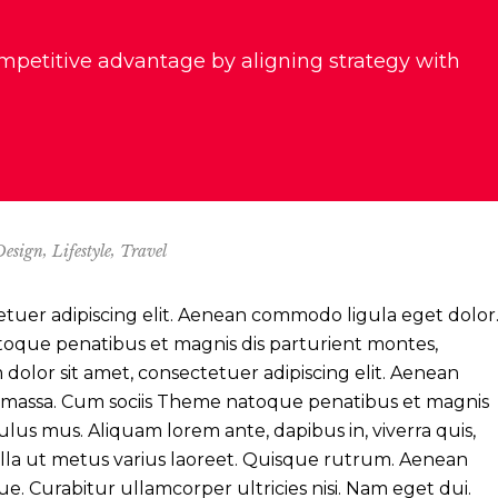
mpetitive advantage by aligning strategy with
,
,
Design
Lifestyle
Travel
etuer adipiscing elit. Aenean commodo ligula eget dolor
oque penatibus et magnis dis parturient montes,
dolor sit amet, consectetuer adipiscing elit. Aenean
 massa. Cum sociis Theme natoque penatibus et magnis
ulus mus. Aliquam lorem ante, dapibus in, viverra quis,
 nulla ut metus varius laoreet. Quisque rutrum. Aenean
gue. Curabitur ullamcorper ultricies nisi. Nam eget dui.