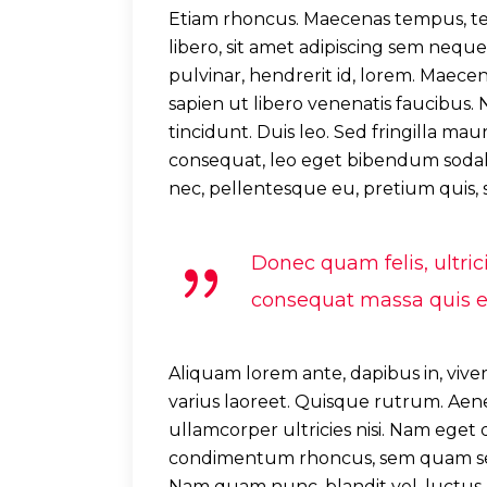
Etiam rhoncus. Maecenas tempus, 
libero, sit amet adipiscing sem nequ
pulvinar, hendrerit id, lorem. Maece
sapien ut libero venenatis faucibus. 
tincidunt. Duis leo. Sed fringilla mau
consequat, leo eget bibendum sodale
nec, pellentesque eu, pretium quis, 
Donec quam felis, ultric
consequat massa quis eni
Aliquam lorem ante, dapibus in, viverr
varius laoreet. Quisque rutrum. Aenea
ullamcorper ultricies nisi. Nam eget
condimentum rhoncus, sem quam semp
Nam quam nunc, blandit vel, luctus p