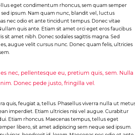
tellus eget condimentum rhoncus, sem quam semper
e sed ipsum. Nam quam nunc, blandit vel, luctus
nas nec odio et ante tincidunt tempus. Donec vitae
Nullam quis ante. Etiam sit amet orci eget eros faucibus
ris sit amet nibh. Donec sodales sagittis magna. Sed
s, augue velit cursus nunc. Donec quam felis, ultricies
sem.
ies nec, pellentesque eu, pretium quis, sem. Nulla
m. Donec pede justo, fringilla vel.
a quis, feugiat a, tellus. Phasellus viverra nulla ut metu
n imperdiet. Etiam ultricies nisi vel augue. Curabitur
 dui. Etiam rhoncus. Maecenas tempus, tellus eget
er libero, sit amet adipiscing sem neque sed ipsum.
ulvinar, hendrerit id, lorem. Maecenas nec odio et ante