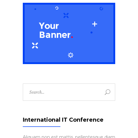
Search
for:
International IT Conference
Aliquam non est mattis, pellentesque diam