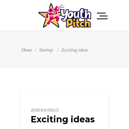
Home
/
Startup
/
Exciting ideas
Startup
2016年9月30日
Exciting ideas