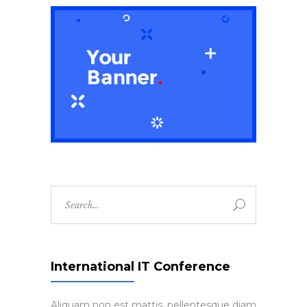
Search
for:
International IT Conference
Aliquam non est mattis, pellentesque diam