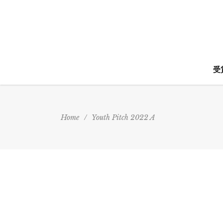
受
Home
/
Youth Pitch 2022 A