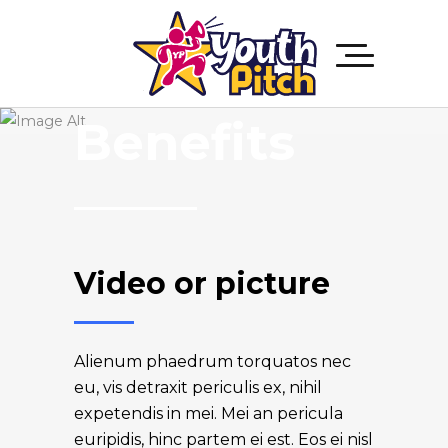
Event
Benefits
Video or picture
Alienum phaedrum torquatos nec
eu, vis detraxit periculis ex, nihil
expetendis in mei. Mei an pericula
euripidis, hinc partem ei est. Eos ei nisl