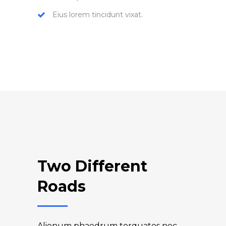
Eius lorem tincidunt vixat.
Two Different
Roads
Alienum phaedrum torquatos nec